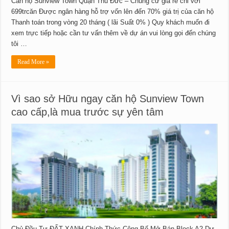
Căn hộ Sunview Town Quận Thủ Đức – Chung cư giá rẻ chỉ với
699trcăn Được ngân hàng hỗ trợ vốn lên đến 70% giá trị của căn hộ
Thanh toán trong vòng 20 tháng ( lãi Suất 0% ) Quy khách muốn đi
xem trực tiếp hoặc cần tư vấn thêm về dự án vui lòng gọi đến chúng
tôi …
Read More »
Vì sao sở Hữu ngay căn hộ Sunview Town
cao cấp,là mua trước sự yên tâm
Chủ Đầu Tư ĐẤT XANH Chính Thức Công Bố Mở Bán Block A2 Dự