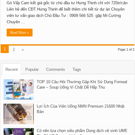
Gò Vấp Cam kết giá gốc từ chủ đầu tư Hưng Thịnh chỉ với 725tr/căn
Liên hệ đến CĐT Hưng Thịnh để biết thêm chi tiết từ dự án Chuyên
viên tư vấn giao dịch Chủ Đầu Tư : 0909 566 525 gặp Mr.Cường
Chuyên …
Read More »
1
2
»
Page 1 of 2
Recent
Popular
Comments
Tags
TOP 10 Câu Hỏi Thường Gặp Khi Sử Dụng Fomeal
Care – Soup Uống Vi Chất Dễ Hấp Thu
Lợi Ích Của Viên Uống NMN Premium 21600 Nhật
Bản
Có nên lựa chọn siêu phẩm Dung dịch vệ sinh UME