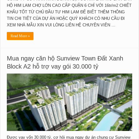
HỘ HIM LAM CHỢ LỚN CAO CẤP QUẬN 6 CHỈ VỚI 16tr/m2 CHIẾT
KHẤU TỐT TỪ CHỦ ĐẦU TƯ HIM LAM ĐỂ BIẾT THÊM THÔNG
TIN CHI TIẾT CỦA DỰ ÁN HOẶC QUÝ KHÁCH CÓ NHU CẦU ĐI
XEM NHÀ MẪU XIN VUI LÒNG LIÊN HỆ CHUYÊN VIÊN …
Read More »
Mua ngay căn hộ Sunview Town Đất Xanh
Block A2 hỗ trợ vay gói 30.000 tỷ
Được vay vốn 30.000 tỷ, cơ hội mua ngay dự án chung cư Sunview