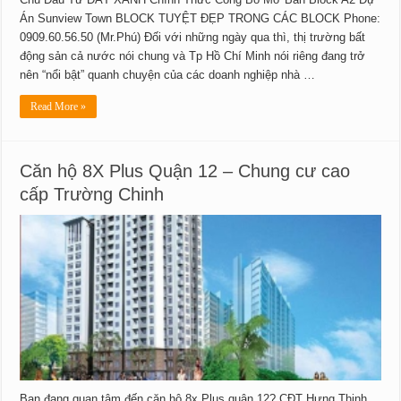
Án Sunview Town BLOCK TUYỆT ĐẸP TRONG CÁC BLOCK Phone:
0909.60.56.50 (Mr.Phú) Đối với những ngày qua thì, thị trường bất
động sản cả nước nói chung và Tp Hồ Chí Minh nói riêng đang trở
nên “nổi bật” quanh chuyện của các doanh nghiệp nhà …
Read More »
Căn hộ 8X Plus Quận 12 – Chung cư cao
cấp Trường Chinh
Bạn đang quan tâm đến căn hộ 8x Plus quận 12? CĐT Hưng Thịnh