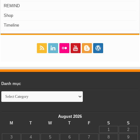
REMIND
Shop
Timeline
Danh mục
Danh
mục
August 2026
M
T
W
T
F
S
S
1
2
3
4
5
6
7
8
9