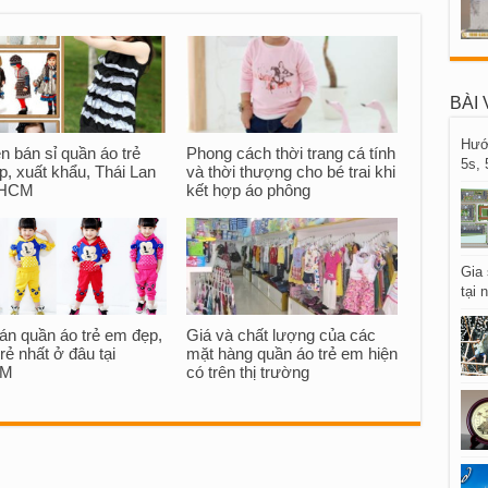
BÀI 
Hướ
 bán sỉ quần áo trẻ
Phong cách thời trang cá tính
5s, 
, xuất khẩu, Thái Lan
và thời thượng cho bé trai khi
PHCM
kết hợp áo phông
Gia
tại
án quần áo trẻ em đẹp,
Giá và chất lượng của các
 rẻ nhất ở đâu tại
mặt hàng quần áo trẻ em hiện
CM
có trên thị trường