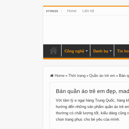
Home
Liên hệ
07/08/26
Công nghệ
Danh bạ
Tin ho
Home
»
Thời trang
»
Quần áo trẻ em
»
Bán q
Bán quần áo trẻ em đẹp, mad
Với tâm lý e ngại hàng Trung Quốc, hàng k
hướng đến những sản phẩm quần áo trẻ em
thường có chất lượng tốt, kiểu dáng cũng 
chọn trang phục cho bé yêu của mình.