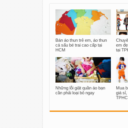
Bán áo thun trẻ em, áo thun
Chuyên
cá sấu bé trai cao cấp tại
em đẹp
HCM
tại T
Những lỗi giặt quần áo bạn
Mua b
cần phải loại bỏ ngay
giá sỉ,
TPH