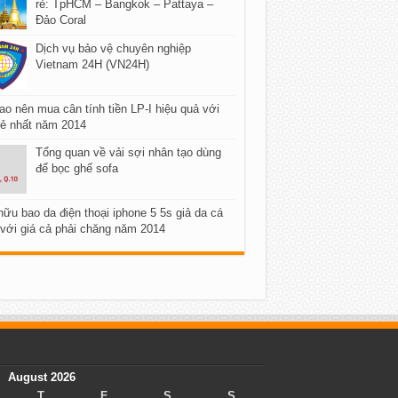
rẻ: TpHCM – Bangkok – Pattaya –
Đảo Coral
Dịch vụ bảo vệ chuyên nghiệp
Vietnam 24H (VN24H)
ao nên mua cân tính tiền LP-I hiệu quả với
rẻ nhất năm 2014
Tổng quan về vải sợi nhân tạo dùng
để bọc ghế sofa
ữu bao da điện thoại iphone 5 5s giả da cá
với giá cả phải chăng năm 2014
August 2026
T
F
S
S