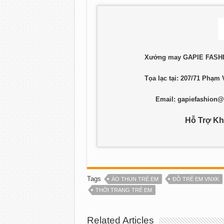
Xưởng may GAPIE FASHIO
Tọa lạc tại: 207/71 Phạm
Email:
gapiefashion
Hỗ Trợ Kh
Tags
ÁO THUN TRẺ EM
ĐỒ TRẺ EM VNXK
THỜI TRANG TRẺ EM
Related Articles