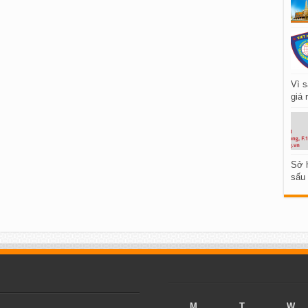
Vì s
giá 
Sở h
sấu 
M
T
W