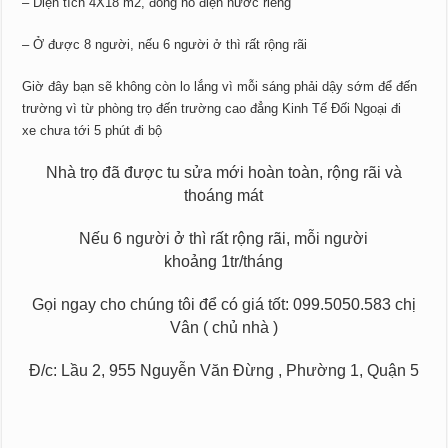
– Diện tích 4X18 m2, đồng hồ điện nước riêng
– Ở được 8 người, nếu 6 người ở thì rất rộng rãi
Giờ đây bạn sẽ không còn lo lắng vì mỗi sáng phải dậy sớm để đến
trường vì từ phòng trọ đến trường cao đẳng Kinh Tế Đối Ngoại đi
xe chưa tới 5 phút đi bộ
Nhà trọ đã được tu sửa mới hoàn toàn, rộng rãi và
thoáng mát
Nếu 6 người ở thì rất rộng rãi, mỗi người
khoảng 1tr/tháng
Gọi ngay cho chúng tôi để có giá tốt: 099.5050.583 chị
Vân ( chủ nhà )
Đ/c: Lầu 2, 955 Nguyễn Văn Đừng , Phường 1, Quận 5