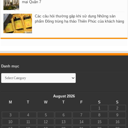
mại Quận 7
Các câu hỏi thường gặp khi sử dụng Những sản
phẩm Đông trùng hạ thảo Thiên Phúc của khách hàng
Danh mục
Danh
mục
August 2026
M
T
W
T
F
S
S
1
2
3
4
5
6
7
8
9
10
11
12
13
14
15
16