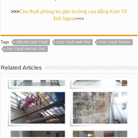
>>>
Cho thuê phòng trọ gần trường cao đẳng Kinh Tế
Đối Ngoại
<<<
Tags
CĂN HỘ CHO THUÊ
CHO THUÊ NHÀ TRỌ
CHO THUÊ PHÒNG
CHO THUÊ PHÒNG TRỌ
Related Articles