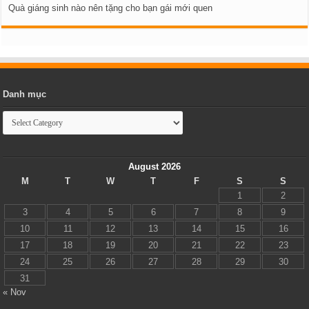
Quà giáng sinh nào nên tặng cho bạn gái mới quen
Danh mục
Danh
mục
August 2026
M
T
W
T
F
S
S
1
2
3
4
5
6
7
8
9
10
11
12
13
14
15
16
17
18
19
20
21
22
23
24
25
26
27
28
29
30
31
« Nov