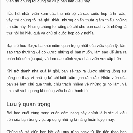
viên thì chúng tôi cũng sẽ giúp bạn làm điều này.
Hầu hết nhân viên xem các thư nội bộ và các cuộc họp là tin xấu,
vậy thì chúng tôi sẽ giới thiệu những chiến thuật giảm thiểu những
tin xấu này. Nhưng chúng tôi cũng sẽ chỉ cho bạn cách viết những lá
thư nội bộ hiệu quả và chủ trì cuộc họp có ý nghĩa.
Bạn sẽ học được ba khái niệm quan trọng nhất của việc quản lý: làm
sao trao thưởng để có được những gì bạn muốn, làm sao để đưa ra
phản hồi có hiệu quả, và làm sao bênh vực nhân viên với cấp trên.
Khi trở thành nhà quả lý giỏi, bạn sẽ tạo ra được những đồng sự
năng nổ thay vì những kẻ chỉ biết tuân lệnh răm rắp. Nhân viên của
bạn sẽ làm chủ quá trình, chịu trách nhiệm về những gì họ làm, và
chia sẽ vinh quang khi công việc hoàn thành tốt.
Lưu ý quan trọng
Bài học cuối cùng trong cuốn cẩm nang này chính là bước đi đầu
tiên của bạn trong việc áp dụng những kĩ năng huấn luyện này.
Chúng tôi sẽ giúp bạn bắt đầu quy trình ngay từ lần tiếp theo bạn