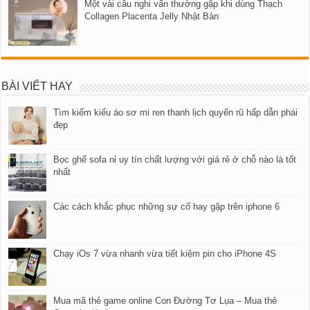
Một vài câu nghi vấn thường gặp khi dùng Thạch
Collagen Placenta Jelly Nhật Bản
BÀI VIẾT HAY
Tìm kiếm kiểu áo sơ mi ren thanh lịch quyến rũ hấp dẫn phái
đẹp
Bọc ghế sofa nỉ uy tín chất lượng với giá rẻ ở chỗ nào là tốt
nhất
Các cách khắc phục những sự cố hay gặp trên iphone 6
Chạy iOs 7 vừa nhanh vừa tiết kiệm pin cho iPhone 4S
Mua mã thẻ game online Con Đường Tơ Lụa – Mua thẻ