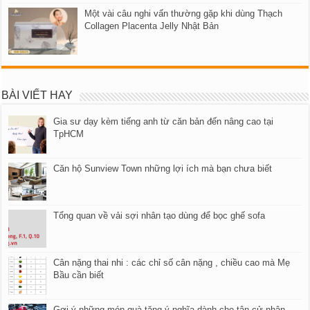
Một vài câu nghi vấn thường gặp khi dùng Thạch
Collagen Placenta Jelly Nhật Bản
BÀI VIẾT HAY
Gia sư dạy kèm tiếng anh từ căn bản đến nâng cao tại
TpHCM
Căn hộ Sunview Town những lợi ích mà bạn chưa biết
Tổng quan về vải sợi nhân tạo dùng để bọc ghế sofa
Cân nặng thai nhi : các chỉ số cân nặng , chiều cao mà Mẹ
Bầu cần biết
Gợi ý những món quà tặng ý nghĩa dành cho tân cử nhân