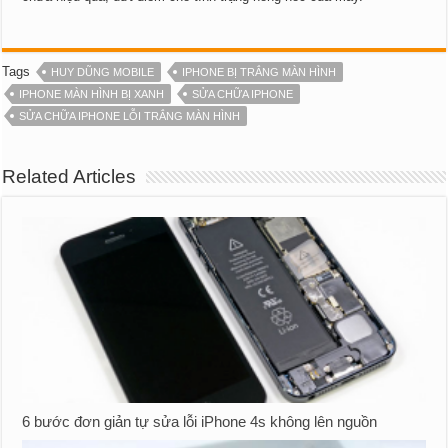
Tags
HUY DŨNG MOBILE
IPHONE BỊ TRẮNG MÀN HÌNH
IPHONE MÀN HÌNH BỊ XANH
SỬA CHỮA IPHONE
SỬA CHỮA IPHONE LỖI TRẮNG MÀN HÌNH
Related Articles
6 bước đơn giản tự sửa lỗi iPhone 4s không lên nguồn