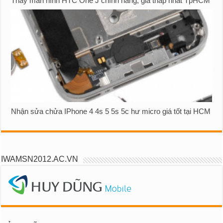
Thay màn hình HTC One J chính hãng, giá thấp nhất TpHCM
Nhận sửa chửa IPhone 4 4s 5 5s 5c hư micro giá tốt tại HCM
IWAMSN2012.AC.VN