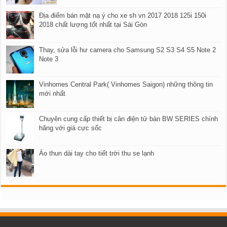
Địa điểm bán mặt nạ ý cho xe sh vn 2017 2018 125i 150i
2018 chất lượng tốt nhất tại Sài Gòn
Thay, sửa lỗi hư camera cho Samsung S2 S3 S4 S5 Note 2
Note 3
Vinhomes Central Park( Vinhomes Saigon) những thông tin
mới nhất
Chuyên cung cấp thiết bị cân điện tử bàn BW SERIES chính
hãng với giá cực sốc
Áo thun dài tay cho tiết trời thu se lạnh