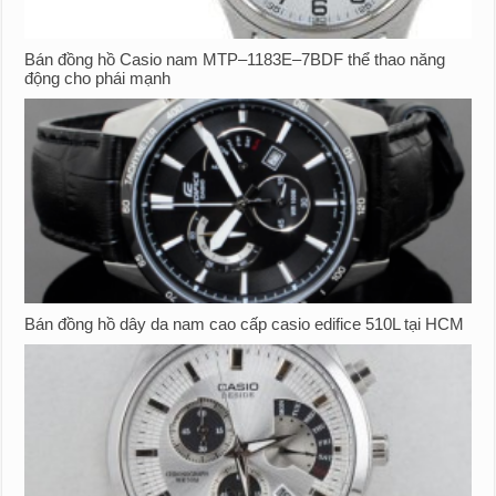
Bán đồng hồ Casio nam MTP–1183E–7BDF thể thao năng
động cho phái mạnh
Bán đồng hồ dây da nam cao cấp casio edifice 510L tại HCM