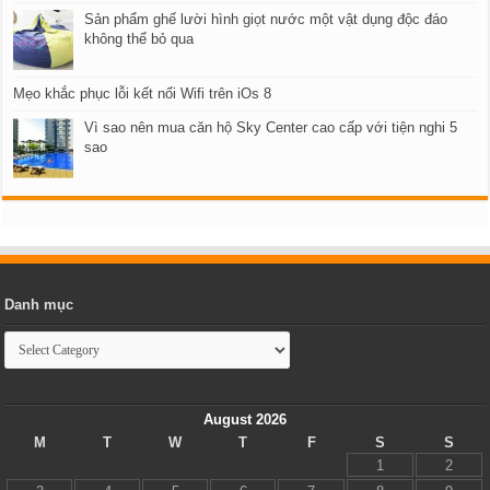
Sản phẩm ghế lười hình giọt nước một vật dụng độc đáo
không thể bỏ qua
Mẹo khắc phục lỗi kết nối Wifi trên iOs 8
Vì sao nên mua căn hộ Sky Center cao cấp với tiện nghi 5
sao
Danh mục
Danh
mục
August 2026
M
T
W
T
F
S
S
1
2