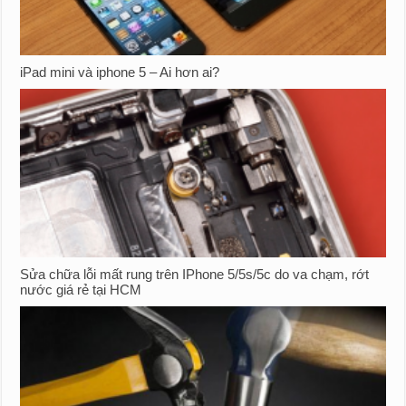
iPad mini và iphone 5 – Ai hơn ai?
Sửa chữa lỗi mất rung trên IPhone 5/5s/5c do va chạm, rớt
nước giá rẻ tại HCM