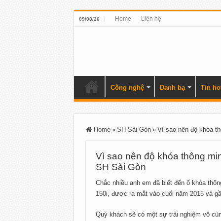
Home
Liên hệ
09/08/26
Công nghệ
Danh bạ
Tin ho
Home
»
SH Sài Gòn
»
Vì sao nên độ khóa t
Vì sao nên độ khóa thông mi
SH Sài Gòn
Chắc nhiều anh em đã biết đến ổ khóa thôn
150i, được ra mắt vào cuối năm 2015 và g
Quý khách sẽ có một sự trải nghiệm vô cù