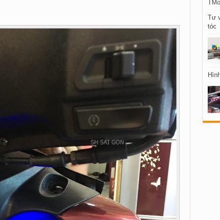
TMob
Tư v
tóc
Hình