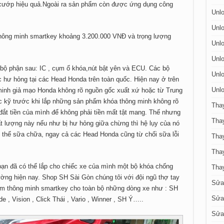
 cướp hiệu quả.Ngoài ra sản phẩm còn được ứng dụng công
Unlo
Unlo
 thông minh smartkey khoảng 3.200.000 VNĐ và trọng lượng
Unlo
Unlo
bộ phận sau: IC , cụm ổ khóa,nút bật yên và ECU. Các bộ
Unlo
ặc hư hỏng tại các Head Honda trên toàn quốc. Hiện nay ở trên
Unlo
g minh giả mạo Honda không rõ nguồn gốc xuất xứ hoặc từ Trung
 kỹ trước khi lắp những sản phẩm khóa thông minh không rõ
Tha
đắt tiền của mình để không phải tiền mất tật mang. Thế nhưng
Tha
 lượng này nếu như bị hư hỏng giữa chừng thì hệ lụy của nó
 thể sữa chữa, ngay cả các Head Honda cũng từ chối sữa lỗi
Thay
Tha
 bạn đã có thể lắp cho chiếc xe của mình một bộ khóa chống
Tha
rường hiện nay. Shop SH Sài Gòn chúng tôi với đội ngũ thợ tay
Sửa
rộm thông minh smartkey cho toàn bộ những dòng xe như : SH
Sửa 
 , Vision , Click Thái , Vario , Winner , SH Ý…..
Sửa 