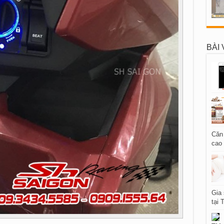
BÀI 
Căn
cao
Gia 
tại 