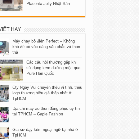
Placenta Jelly Nhật Bản
VIẾT HAY
Máy chạy bộ điện Perfect – Không
khó để có vóc dáng săn chắc và thon
thả
Các câu hỏi thường gặp khi
sử dụng kem dưỡng mộc qua
Pure Hàn Quốc
Cty Ngày Vui chuyên thêu vi tính, thêu
logo thương hiệu giá thấp nhất ở
TpHCM
Địa chỉ may áo thun đồng phục uy tín
tại TPHCM – Gapie Fashion
Gia sư dạy kèm ngoại ngữ tại nhà ở
TpHCM