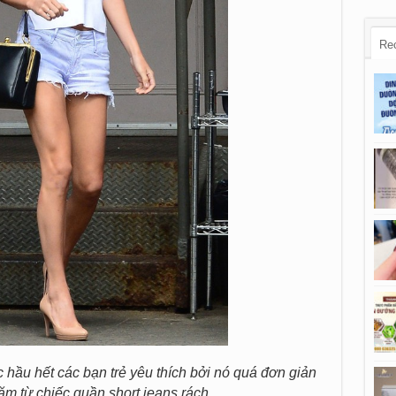
Re
hầu hết các bạn trẻ yêu thích bởi nó quá đơn giản
ặm từ chiếc quần short jeans rách