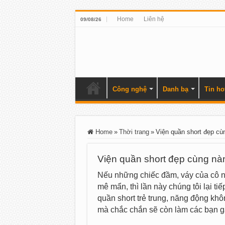
Home
Liên hệ
09/08/26
Công nghệ
Danh bạ
Tin ho
Home
»
Thời trang
»
Viện quần short đẹp cùn
Viện quần short đẹp cùng nàn
Nếu những chiếc đầm, váy của cô n
mê mẩn, thì lần này chúng tôi lại ti
quần short trẻ trung, năng động kh
mà chắc chắn sẽ còn làm các bạn gá