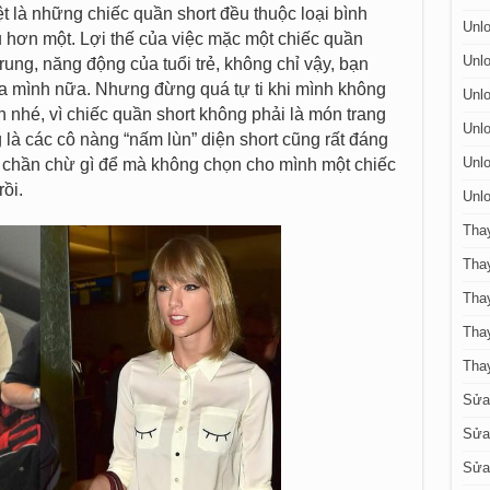
 là những chiếc quần short đều thuộc loại bình
Unlo
 hơn một. Lợi thế của việc mặc một chiếc quần
Unlo
trung, năng động của tuổi trẻ, không chỉ vậy, bạn
ủa mình nữa. Nhưng đừng quá tự ti khi mình không
Unlo
nhé, vì chiếc quần short không phải là món trang
Unlo
là các cô nàng “nấm lùn” diện short cũng rất đáng
Unlo
n chần chừ gì để mà không chọn cho mình một chiếc
ồi.
Unlo
Tha
Tha
Thay
Tha
Tha
Sửa
Sửa 
Sửa 