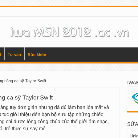
t
Tư vấn
Sức khỏe
g nàng ca sỹ Taylor Swift
IWA
g ca sỹ Taylor Swift
àng tuy đơn giản nhưng đã đủ làm bạn lóa mắt và
ếp tục giới thiệu đến bạn bộ sưu tập những chiếc
ông chỉ được lòng công chúa của thế giới âm nhạc,
SỬA
i trẻ thực sự say mê.
Unlo