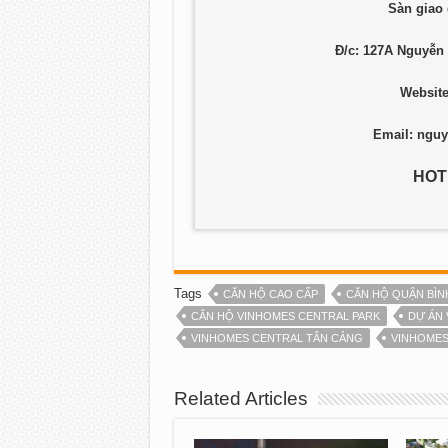
Sàn giao 
Đ/c: 127A Nguyễn
Websit
Email:
nguy
HOTL
Tags
CĂN HỘ CAO CẤP
CĂN HỘ QUẬN BÌN
CĂN HỘ VINHOMES CENTRAL PARK
DỰ ÁN 
VINHOMES CENTRAL TÂN CẢNG
VINHOMES
Related Articles