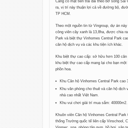
Cảng có mặt tiền trải dài theo bờ sông Sà
ra, vị trí này thuận lợi cả về đường bộ, đ
TP HCM.
Theo một nguồn tin từ Vingroup, dự án này
công viên cây xanh là 13,8ha, được chia r
Park và biệt thự Vinhomes Central Park ca
căn hộ dịch vụ và các khu tiện ích khác.
Khu biệt thự cao cấp: sở hữu hơn 100 căn 
khu biệt thự cao cấp mang lại cho bạn một k
phồn hoa.
Khu Căn hộ Vinhomes Central Park cao 3
Khu văn phòng cho thuê và căn hộ dịch v
nhà cao nhất Việt Nam.
Khu vui chơi giải trí mua sắm: 40000m2.
Khuôn viên Căn hộ Vinhomes Central Park t
thống Trường quốc tế liên cấp Vinschool, C
Vinmec, spa, phòng tập gym, hồ bơi, sân t