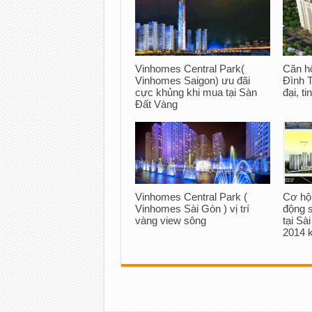
Vinhomes Central Park(
Căn h
Vinhomes Saigon) ưu đãi
Đình T
cực khủng khi mua tại Sàn
đại, ti
Đất Vàng
Vinhomes Central Park (
Cơ hộ
Vinhomes Sài Gòn ) vị trí
động s
vàng view sông
tại Sà
2014 