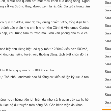
i Gòn, được bao quanh bởi một màu xanh của dòng sông. Ngoài
Sửa 
ường sắt và đường thủy, được xem là rất đắc địa giữa trung tâm
Sửa
Sửa
 có quy mô 43ha, mật độ xây dựng chiếm 23%, tổng diện tích
Sửa
a thành các phân khu chính như: khu Căn hộ Vinhomes Central
o cấp, khu trung tâm thương mại, khu văn phòng cho thuê và
Sửa
Sửa
Sửa
nhà biệt thự riêng biệt, có quy mô từ 250m2 đến hơn 500m2,
hông gian sống tuyệt vời, thoáng đãng, tách biệt chốn đô thị
Sửa 
Sửa 
8 -50 tầng quy mô hơn 10000 căn hộ.
Sửa 
ụ: Toà nhà Landmark cao 81 tầng dự kiến sẽ lập kỷ lục là tòa
Sửa 
Sửa
Sửa
ổng hợp những tiện ích hiện đại như cảnh quan cây xanh, hệ
Sửa
âu lạc bộ du thuyền trên sông Sài Gòn bệnh viện đa khoa
ennis, …