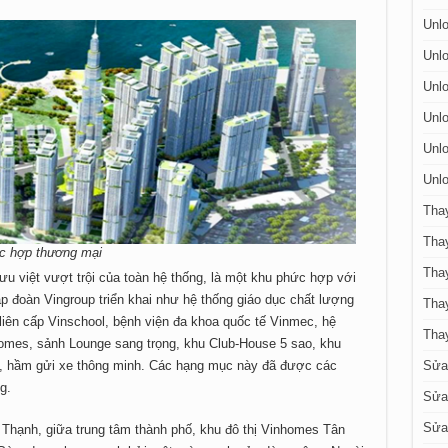
Unlo
Unlo
Unlo
Unlo
Unlo
Unlo
Tha
Tha
c hợp thương mại
Thay
 việt vượt trội của toàn hệ thống, là một khu phức hợp với
p đoàn Vingroup triển khai như hệ thống giáo dục chất lượng
Tha
liên cấp Vinschool, bệnh viện đa khoa quốc tế Vinmec, hệ
Tha
homes, sảnh Lounge sang trọng, khu Club-House 5 sao, khu
em, hầm gửi xe thông minh. Các hạng mục này đã được các
Sửa
g.
Sửa 
Sửa 
 Thạnh, giữa trung tâm thành phố, khu đô thị Vinhomes Tân