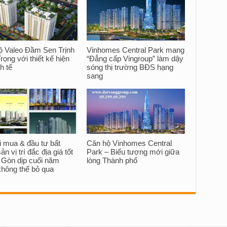
ộ Valeo Đầm Sen Trịnh
Vinhomes Central Park mang
rọng với thiết kế hiện
“Đẳng cấp Vingroup” làm dậy
nh tế
sóng thị trường BĐS hạng
sang
i mua & đầu tư bất
Căn hộ Vinhomes Central
ản vị trí đắc địa giá tốt
Park – Biểu tượng mới giữa
i Gòn dịp cuối năm
lòng Thành phố
không thể bỏ qua