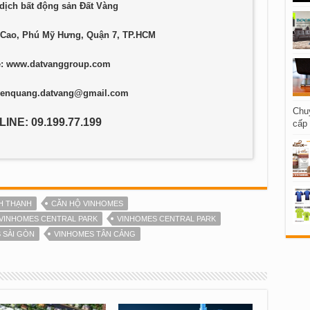
dịch bất động sản Đất Vàng
 Cao, Phú Mỹ Hưng, Quận 7, TP.HCM
e: www.datvanggroup.com
enquang.datvang@gmail.com
Chu
INE: 09.199.77.199
cấp 
H THẠNH
CĂN HỘ VINHOMES
VINHOMES CENTRAL PARK
VINHOMES CENTRAL PARK
 SÀI GÒN
VINHOMES TÂN CẢNG