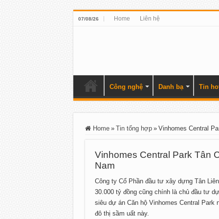
Home
Liên hệ
07/08/26
Công nghệ
Danh bạ
Tin ho
Home
»
Tin tổng hợp
»
Vinhomes Central Pa
Vinhomes Central Park Tân Cả
Nam
Công ty Cổ Phần đầu tư xây dựng Tân Liên 
30.000 tỷ đồng cũng chính là chủ đầu tư d
siêu dự án Căn hộ Vinhomes Central Park n
đô thị sầm uất này.