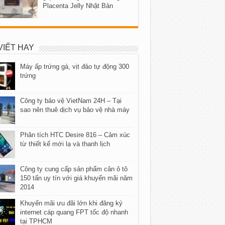
Placenta Jelly Nhật Bản
VIẾT HAY
Máy ấp trứng gà, vịt đảo tự động 300
trứng
Công ty bảo vệ VietNam 24H – Tại
sao nên thuê dịch vụ bảo vệ nhà máy
Phân tích HTC Desire 816 – Cảm xúc
từ thiết kế mới lạ và thanh lịch
Công ty cung cấp sản phẩm cân ô tô
150 tấn uy tín với giá khuyến mãi năm
2014
Khuyến mãi ưu đãi lớn khi đăng ký
internet cáp quang FPT tốc độ nhanh
tại TPHCM