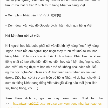
tìm lời bài hát ở trên 2 hình thức tiếng Nhật và tiếng Việt
– Xem phim Nhật trên TiVi (VD: 電車男)
– Đem đoạn văn vào để Google Dịch nhằm dịch qua tiếng Việt
Hai kỹ năng nói và viết:
Khi người học bắt buộc phải nói và viết khi kỹ năng “đọc”, kỹ năng
“nghe” chưa tốt làm người học nhận thấy mình rất khổ sở khi học
tiếng Nhật. Đó là lựa chọn rất thiếu kinh nghiệm. Phần lớn các khóa
tiếng nhật sẽ tạo điều kiện để học viên học cả 4 kỹ năng “nghe, nói,
đọc, viết” nhưng thực ra học như thế sẽ không phải cách tốt. Nếu
người học nghe đọc nhiều khi đó học viên sẽ tự khắc nói và viết
được. Điều bạn có là sự am hiểu về tiếng Nhật, ví dụ bạn chuyển 1
cụm từ tiếng Nhật sang tiếng Việt vẫn giữ đúng sắc thái (như lịch
sự, trang trọng, v.v…..)
Xem thêm dịch vụ gia sư dạy kèm tiếng Nhật tại nhà
>>
http://iwamsn2012.ac.vn/gia-su-day-kem-tieng-nhat-ban-cap-toc-