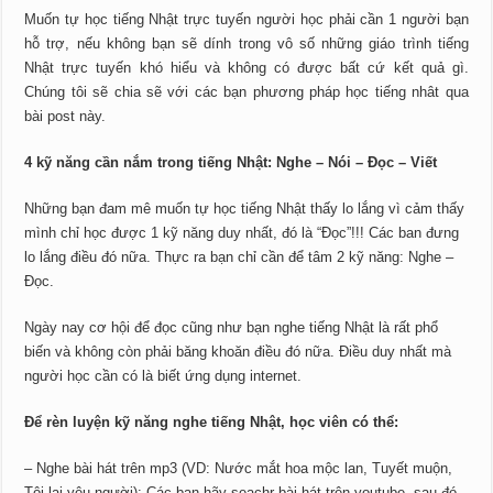
Muốn tự học tiếng Nhật trực tuyến người học phải cần 1 người bạn
hỗ trợ, nếu không bạn sẽ dính trong vô số những giáo trình tiếng
Nhật trực tuyến khó hiểu và không có được bất cứ kết quả gì.
Chúng tôi sẽ chia sẽ với các bạn phương pháp học tiếng nhât qua
bài post này.
4 kỹ năng cần nắm trong tiếng Nhật: Nghe – Nói – Đọc – Viết
Những bạn đam mê muốn tự học tiếng Nhật thấy lo lắng vì cảm thấy
mình chỉ học được 1 kỹ năng duy nhất, đó là “Đọc”!!! Các ban đưng
lo lắng điều đó nữa. Thực ra bạn chỉ cần để tâm 2 kỹ năng: Nghe –
Đọc.
Ngày nay cơ hội để đọc cũng như bạn nghe tiếng Nhật là rất phổ
biến và không còn phải băng khoăn điều đó nữa. Điều duy nhất mà
người học cần có là biết ứng dụng internet.
Để rèn luyện kỹ năng nghe tiếng Nhật, học viên có thể:
– Nghe bài hát trên mp3 (VD: Nước mắt hoa mộc lan, Tuyết muộn,
Tôi lại yêu người): Các bạn hãy seachr bài hát trên youtube, sau đó