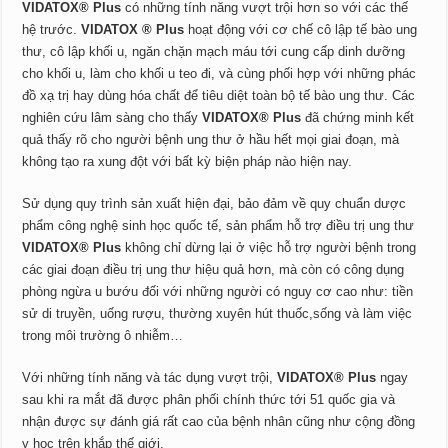
VIDATOX® Plus
có những tính năng vượt trội hơn so với các thế
hệ trước.
VIDATOX ® Plus
hoạt động với cơ chế cô lập tế bào ung
thư, cô lập khối u, ngăn chặn mạch máu tới cung cấp dinh dưỡng
cho khối u, làm cho khối u teo đi, và cùng phối hợp với những phác
đồ xạ trị hay dùng hóa chất để tiêu diệt toàn bộ tế bào ung thư. Các
nghiên cứu lâm sàng cho thấy
VIDATOX® Plus
đã chứng minh kết
quả thấy rõ cho người bệnh ung thư ở hầu hết mọi giai đoạn, mà
không tạo ra xung đột với bất kỳ biện pháp nào hiện nay.
Sử dụng quy trình sản xuất hiện đại, bảo đảm về quy chuẩn dược
phẩm công nghệ sinh học quốc tế, sản phẩm hỗ trợ điều trị ung thư
VIDATOX® Plus
không chỉ dừng lại ở việc hỗ trợ người bệnh trong
các giai đoạn điều trị ung thư hiệu quả hơn, mà còn có công dụng
phòng ngừa u bướu đối với những người có nguy cơ cao như: tiền
sử di truyền, uống rượu, thường xuyên hút thuốc,sống và làm việc
trong môi trường ô nhiễm…
Với những tính năng và tác dụng vượt trội,
VIDATOX® Plus
ngay
sau khi ra mắt đã được phân phối chính thức tới 51 quốc gia và
nhận được sự đánh giá rất cao của bệnh nhân cũng như cộng đồng
y học trên khắp thế giới.