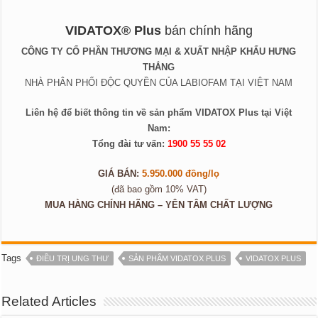
VIDATOX® Plus
bán chính hãng
CÔNG TY CỔ PHẦN THƯƠNG MẠI & XUẤT NHẬP KHẨU HƯNG
THẮNG
NHÀ PHÂN PHỐI ĐỘC QUYỀN CỦA LABIOFAM TẠI VIỆT NAM
Liên hệ để biết thông tin về sản phẩm VIDATOX Plus tại Việt
Nam:
Tổng đài tư vấn:
1900 55 55 02
GIÁ BÁN:
5.950.000 đồng/lọ
(đã bao gồm 10% VAT)
MUA HÀNG CHÍNH HÃNG – YÊN TÂM CHẤT LƯỢNG
Tags
ĐIỀU TRỊ UNG THƯ
SẢN PHẨM VIDATOX PLUS
VIDATOX PLUS
Related Articles