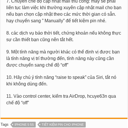
7. Chuyển chế độ cập nhật mail thủ công: máy sẽ phải
liên tục làm việc khi thường xuyên cập nhật mail cho bạn
nếu bạn chọn cập nhật theo các mức thời gian có sẵn.
hạy chuyển sang ” Manually” để tiết kiệm pin nhé.
8. các dịch vụ báo thời tiết, chứng khoán nếu không thực
sự cần thiết bạn cũng nên tắt hết.
9. Một tính năng mà người khác có thể định vị được bạn
là tính năng vị trí thường đến, tính năng này cũng cần
được chuyển sang chế độ “off”
10. Hãy chú ý tính năng “raise to speak” của Siri, tắt nó
khi không dùng đến.
11. Vào control center, kiểm tra AirDrop, hcuye63n qua
chế độ “off”
Tags
IPHONE 5 5S
TIẾT KIỆM PIN CHO IPHONE