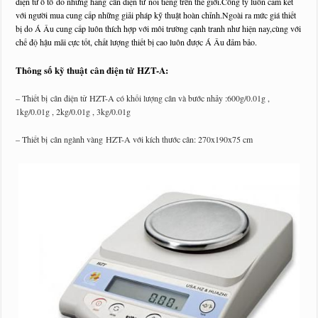
điện tử ô tô
do những hãng
cân điện tử
nổi tiếng trên thế giới.Công ty luôn cam kết
với người mua cung cấp những giải pháp kỹ thuật hoàn chỉnh.Ngoài ra mức giá thiết
bị do Á Âu cung cấp luôn thích hợp với môi trường cạnh tranh như hiện nay,cùng với
chế độ hậu mãi cực tốt, chất lượng thiết bị cao luôn được Á Âu đảm bảo.
Thông số kỹ thuật
cân điện tử
HZT-A:
– Thiết bị
cân điện tử
HZT-A có khối lượng cân và bước nhảy :600g/0.01g ,
1kg/0.01g , 2kg/0.01g , 3kg/0.01g
– Thiết bị cân ngành vàng HZT-A với kích thước cân: 270x190x75 cm