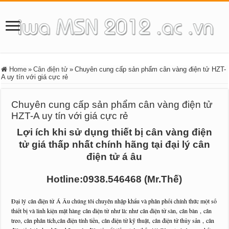
Home
»
Cân điện tử
»
Chuyên cung cấp sản phẩm cân vàng điện tử HZT-
A uy tín với giá cực rẻ
Chuyên cung cấp sản phẩm cân vàng điện tử
HZT-A uy tín với giá cực rẻ
Lợi ích khi sử dụng thiết bị cân vàng điện
tử giá thấp nhất chính hãng tại đại lý cân
điện tử á âu
Hotline:0938.546468 (Mr.Thế)
Đại lý
cân điện tử
Á Âu chúng tôi chuyên nhập khẩu và phân phối chính thức một số
thiết bị và linh kiện mặt hàng
cân điện tử
như là: như
cân điện tử sàn, cân bàn
,
cân
treo,
cân phân tích,cân điện tính tiền,
cân điện tử kỹ thuật,
cân điện tử thủy sản ,
cân