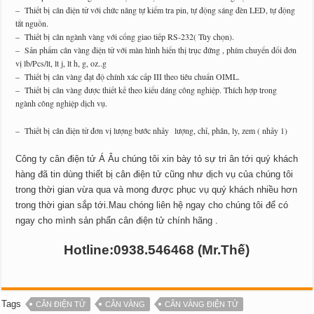
– Thiết bị cân điện tử với chức năng tự kiểm tra pin, tự động sáng đèn LED, tự động
tắt nguồn.
– Thiết bị cân ngành vàng với cổng giao tiếp RS-232( Tùy chọn).
– Sản phẩm cân vàng điện tử với màn hình hiển thị trục đứng , phím chuyển đổi đơn
vị lb/Pcs/lt, lt j, lt h, g, oz..g
– Thiết bị cân vàng đạt độ chính xác cấp III theo tiêu chuẩn OIML.
– Thiết bị cân vàng được thiết kế theo kiểu dáng công nghiệp. Thích hợp trong
ngành công nghiệp dịch vụ.
– Thiết bị cân điện tử đơn vị lượng bước nhảy lượng, chỉ, phân, ly, zem ( nhảy 1)
Công ty cân điện tử Á Âu chúng tôi xin bày tỏ sự tri ân tới quý khách
hàng đã tin dùng thiết bị cân điện tử cũng như dịch vụ của chúng tôi
trong thời gian vừa qua và mong được phục vụ quý khách nhiều hơn
trong thời gian sắp tới.Mau chóng liên hệ ngay cho chúng tôi để có
ngay cho mình sản phẩn cân điện tử chính hãng .
Hotline:0938.546468 (Mr.Thế)
Tags
CÂN ĐIỆN TỬ
CÂN VÀNG
CÂN VÀNG ĐIỆN TỬ