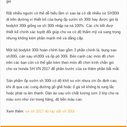
Rất nhiều người có thể dễ hiểu lầm vì sao lại có rất nhiều xe SH300i
đi trên đường vì thiết kế của bụng ốp sườn sh 300i hay được gọi là
bodykit 300i giống xe sh 300i nhập na ná 100%. Các chi tiết đượ
thiết kế chính xác tuyệt đối giúp cho xe có độ thẩm mỹ và sang trọng
nhưng không kém phần mạnh mẽ và đẳng cấp.
Một bộ bodykit 300i hoàn chỉnh bao gồm 3 phần chính là: bụng sau
sh300i, cản sau sh300i và ốp pô 300i. Bên cạnh các món đồ chơi
trên các bạn còn có thể gắn kèm theo món đồ chơi kính chắn gió
cho xe honda SH VN 2017 để phần trước của xe thêm phần bắt mắt.
Sản phẩm ốp sườn sh 300i có độ khít so với nhựa zin ổn định cao,
khi đi qua các cung đường gồ ghề hoặc ổ gà sẽ không bị rung lắc
hoặc phát ra âm thanh. Dàn áo sau với chất lượng sơn 3 lớp cho ra
màu sơn như zin trong hãng, độ bền màu cao.
Xem thêm:
xe sh 2017 độ tay dắt sh 300i