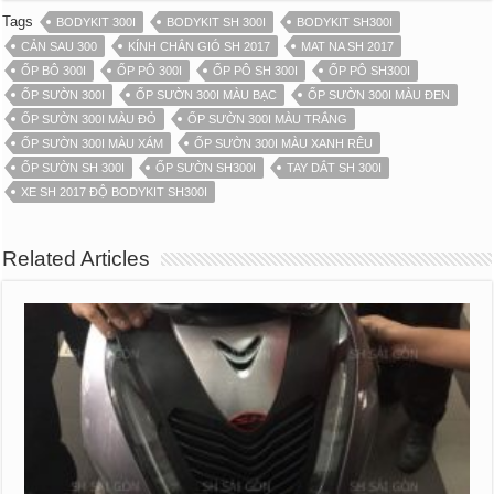
Tags
BODYKIT 300I
BODYKIT SH 300I
BODYKIT SH300I
CẢN SAU 300
KÍNH CHẮN GIÓ SH 2017
MAT NA SH 2017
ỐP BÔ 300I
ỐP PÔ 300I
ỐP PÔ SH 300I
ỐP PÔ SH300I
ỐP SƯỜN 300I
ỐP SƯỜN 300I MÀU BẠC
ỐP SƯỜN 300I MÀU ĐEN
ỐP SƯỜN 300I MÀU ĐỎ
ỐP SƯỜN 300I MÀU TRẮNG
ỐP SƯỜN 300I MÀU XÁM
ỐP SƯỜN 300I MÀU XANH RÊU
ỐP SƯỜN SH 300I
ỐP SƯỜN SH300I
TAY DẮT SH 300I
XE SH 2017 ĐỘ BODYKIT SH300I
Related Articles