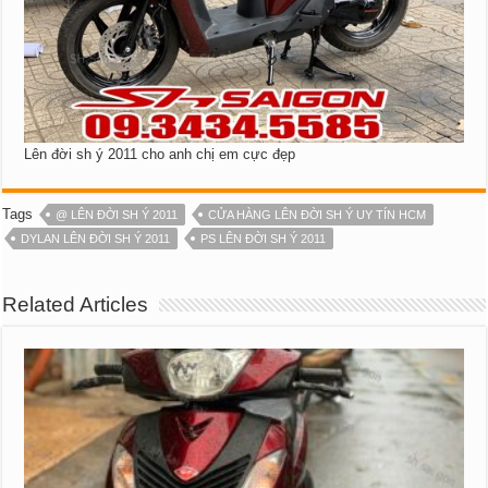
Lên đời sh ý 2011 cho anh chị em cực đẹp
Tags
@ LÊN ĐỜI SH Ý 2011
CỬA HÀNG LÊN ĐỜI SH Ý UY TÍN HCM
DYLAN LÊN ĐỜI SH Ý 2011
PS LÊN ĐỜI SH Ý 2011
Related Articles