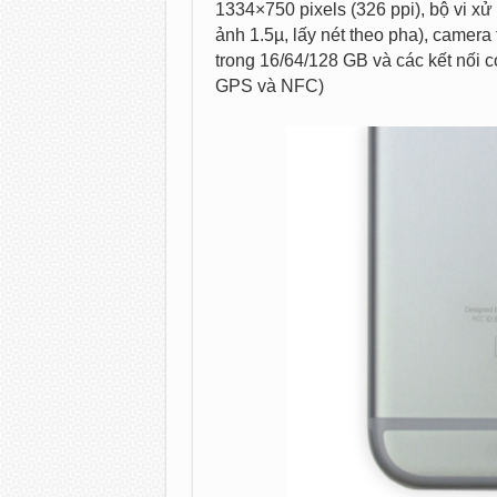
1334×750 pixels (326 ppi), bộ vi xử
ảnh 1.5µ, lấy nét theo pha), camera
trong 16/64/128 GB và các kết nối cơ
GPS và NFC)