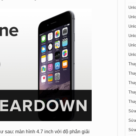
Unlo
Unlo
Unlo
Unlo
Unlo
Unlo
Tha
Tha
Thay
Tha
Tha
Sửa
Sửa 
Sửa 
ư sau: màn hình 4.7 inch với độ phân giải