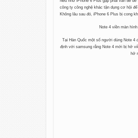
Nếu như iPhone 6 Plus gặp phải vấn đề dễ b
công ty công nghệ khác tận dụng cơ hội để 
Không lâu sau đó, iPhone 6 Plus bị cong kh
Note 4 viền màn hình
Tại Hàn Quốc một số người dùng Note 4 đã
định với samsung rằng Note 4 mới bị hở vi
hở 