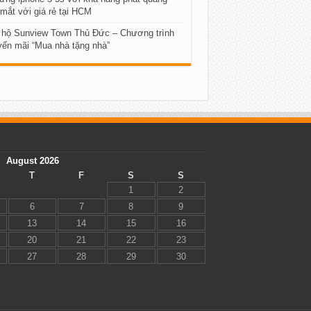
mắt với giá rẻ tại HCM
 hộ Sunview Town Thủ Đức – Chương trình
ến mãi “Mua nhà tặng nhà”
August 2026
T
F
S
S
1
2
6
7
8
9
13
14
15
16
20
21
22
23
27
28
29
30