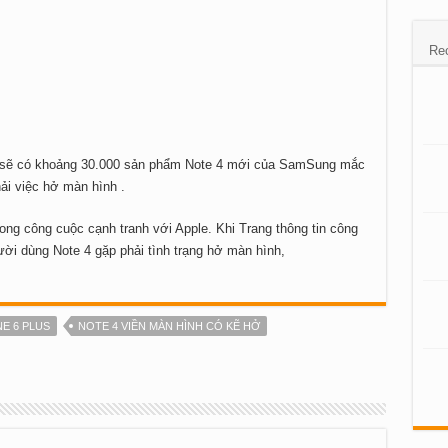
Re
à sẽ có khoảng 30.000 sản phẩm Note 4 mới của SamSung mắc
ải việc hở màn hình .
ng công cuộc cạnh tranh với Apple. Khi Trang thông tin công
ời dùng Note 4 gặp phải tình trạng hở màn hình,
E 6 PLUS
NOTE 4 VIỀN MÀN HÌNH CÓ KẼ HỞ