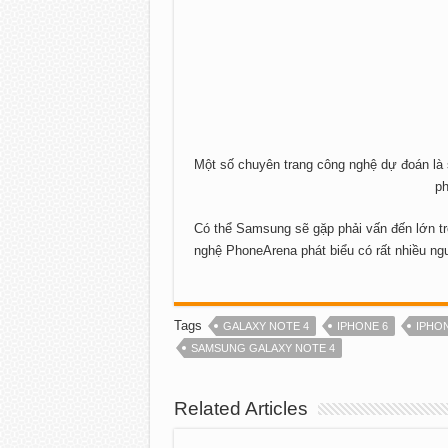
Một số chuyên trang công nghệ dự đoán l
ph
Có thể Samsung sẽ gặp phải vấn đến lớn tro
nghệ PhoneArena phát biểu có rất nhiều ngư
Tags
GALAXY NOTE 4
IPHONE 6
IPHON
SAMSUNG GALAXY NOTE 4
Related Articles