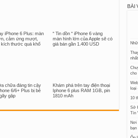
BÀI 
ay iPhone 6 Plus: màn
“ Tin dồn “ iPhone 6 vàng
lớn, cảm ứng mượt,
màn hình lớn của Apple sẽ có
Nhữn
 kích thước quá khổ
giá bán gần 1.400 USD
Thay
nhấ
Chuy
cho 
Web
ữa chữa đáng tin cậy
Khám phá trên tay điện thoại
loại
hone 6/6+ Plus bị bẻ
Iphone 6 plus RAM 1GB, pin
 gãy gập
1810 mAh
10 t
Sở 
Tín
Nơi 
bạn 
Ốp l