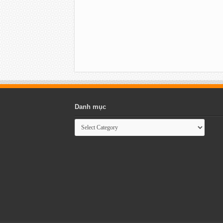
Danh mục
Danh
mục