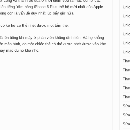
ị cong và thành trò đùa ở thời điểm vừa ra mắt, còn bị các
lên tiếng “dìm hàng iPhone 6 Plus thế hệ mới nhất của Apple.
Unlo
ông còn là vấn đề duy nhất lúc bấy giờ nữa.
Unlo
Unlo
 có kẽ hở có thể nhét được một tấm thẻ.
Unlo
 lên tiếng khi máy ở phần viền không dính liền. Và họ khẳng
Unlo
ền màn hình, do một chiếc thẻ có thể được nhét được vào khe
này mặc dù nó khá nhỏ.
Unlo
Tha
Tha
Thay
Tha
Tha
Sửa
Sửa 
Sửa 