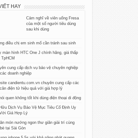
VIẾT HAY
Cảm nghĩ về viên uống Fresa
của một số người tiêu dùng
sau khi dùng
g điều chị em sinh mổ cần tránh sau sinh
 màn hình HTC One J chính hãng, giá thấp
t TpHCM
ên cung cấp dịch vụ bảo vệ chuyên nghiệp
các doanh nghiệp
site candientu.com.vn chuyên cung cấp các
 cân điện tử hiệu quả với giá hợp lý
hói quen không tốt khi dùng điện thoại di động
Hữu Dịch Vụ Bảo Vệ Mục Tiêu Cố Định Uy
 Với Giá Hợp Lý
ăn món nướng ngon thư giãn giải trí cùng
bè tại Sài Gòn
ưng iphone 5 5s với khả năng phát quang