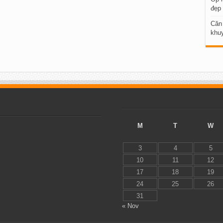
đẹp 
Căn
khuy
M
T
W
3
4
5
10
11
12
17
18
19
24
25
26
31
« Nov