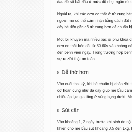
đau đẻ sẽ bắt đầu ở mức độ nhẹ, ngắn rồi
Ngoài ra, khi các cơn co thắt ở tử cung bắ
người mẹ có thể cảm nhận bằng cách đặt n
đẩy bé đến gần cổ tử cung hơn để chuẩn bị
Một lời khuyên mà nhiều bác sĩ phụ khoa d
cơn co thắt kéo dài từ 30-60s và khoảng c
đến bệnh viện ngay. Trong trường hợp bện
sự ra đời thật an toàn.
Dễ thở hơn
Vào cuối thai kỳ, khi bé chuẩn bị chào đời 
cơ hoàn cũng như dạ dày giúp mẹ bầu cảm t
nhiều áp lực gia tăng ở vùng bụng dưới. M
Sút cân
Vào khoảng 1, 2 ngày trước khi sinh do nội
khiến cho mẹ bầu sụt khoảng 0,5 đến 1kg.