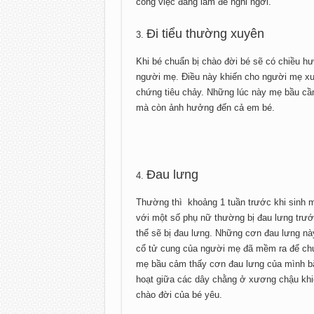
công việc đang làm để nghỉ ngơi.
Đi tiểu thường xuyên
Khi bé chuẩn bị chào đời bé sẽ có chiều h
người mẹ. Điều này khiến cho người mẹ xu
chứng tiêu chảy. Những lúc này mẹ bầu cầ
mà còn ảnh hưởng đến cả em bé.
Đau lưng
Thường thì khoảng 1 tuần trước khi sinh m
với một số phụ nữ thường bị đau lưng trướ
thể sẽ bị đau lưng. Những cơn đau lưng này
cổ tử cung của người mẹ đã mềm ra để chuẩ
mẹ bầu cảm thấy cơn đau lưng của mình bắt
hoạt giữa các dây chằng ở xương chậu khi
chào đời của bé yêu.