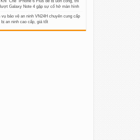
Khi “Chê” iPhone 6 Plus dễ bị uốn cong, thì
lượt Galaxy Note 4 gặp sự cố hở màn hình
h vụ bảo vệ an ninh VN24H chuyên cung cấp
t bị an ninh cao cấp, giá tốt