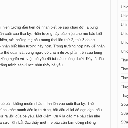
Unlo
Unlo
Unlo
ì hiện tượng đầu tiên để nhận biết bé sắp chào đời là bụng
n cuối của thai kỳ. Hiện tượng này báo hiệu cho mẹ bầu biết
Unlo
 nhiên, với những mẹ bầu mang thai lần thứ 2, thứ 3 do cơ
Unlo
 nhận biết hiện tượng này hơn. Trong trường hợp này để nhận
Unlo
 có thể quan sát vùng ngực có chạm được phần trên của bụng
ồng nghĩa với việc bé yêu đã tụt sâu xuống dưới. Đây là dấu
Tha
 rằng mình sắp được nhìn thấy bé yêu.
Tha
Thay
Tha
Tha
ể oải, không muốn nhấc mình lên vào cuối thai kỳ. Thế
Sửa
ình khỏe mạnh đến lạ thường, bắt đầu đi lại để dọn dẹp, nấu
Sửa 
ự ra đời của bé yêu. Một điểm lưu ý là các mẹ bầu cần nhẹ
Sửa 
uá sức. Khi bắt đầu thấy mệt mẹ bầu cần tạm dừng những