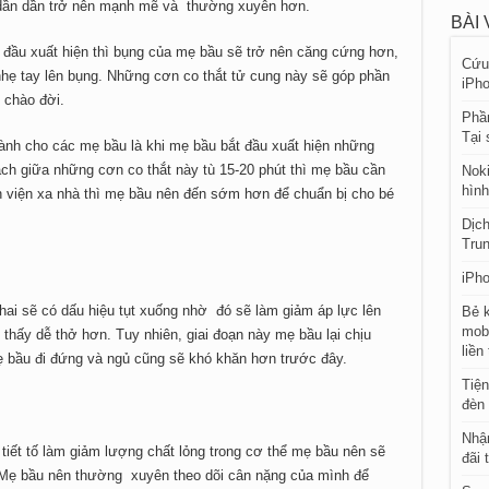
 dần dần trở nên mạnh mẽ và thường xuyên hơn.
BÀI 
t đầu xuất hiện thì bụng của mẹ bầu sẽ trở nên căng cứng hơn,
Cứu 
hẹ tay lên bụng. Những cơn co thắt tử cung này sẽ góp phần
iPho
 chào đời.
Phần
Tại 
ành cho các mẹ bầu là khi mẹ bầu bắt đầu xuất hiện những
ách giữa những cơn co thắt này tù 15-20 phút thì mẹ bầu cần
Noki
hình
h viện xa nhà thì mẹ bầu nên đến sớm hơn để chuẩn bị cho bé
Dịch
Tru
iPho
thai sẽ có dấu hiệu tụt xuống nhờ đó sẽ làm giảm áp lực lên
Bẻ 
mobi
hấy dễ thở hơn. Tuy nhiên, giai đoạn này mẹ bầu lại chịu
liền
ẹ bầu đi đứng và ngủ cũng sẽ khó khăn hơn trước đây.
Tiện
đèn 
Nhận
 tiết tố làm giảm lượng chất lỏng trong cơ thể mẹ bầu nên sẽ
đãi 
 Mẹ bầu nên thường xuyên theo dõi cân nặng của mình để