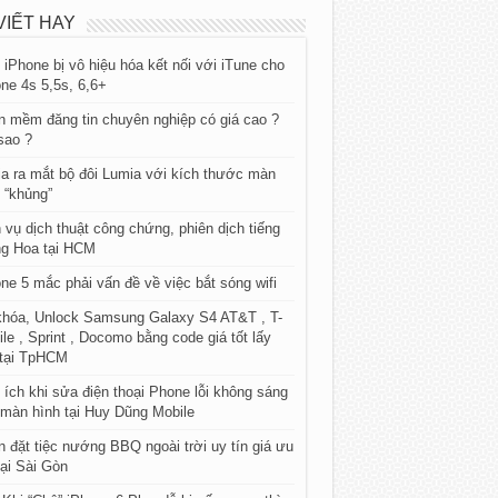
VIẾT HAY
iPhone bị vô hiệu hóa kết nối với iTune cho
ne 4s 5,5s, 6,6+
 mềm đăng tin chuyên nghiệp có giá cao ?
sao ?
a ra mắt bộ đôi Lumia với kích thước màn
 “khủng”
 vụ dịch thuật công chứng, phiên dịch tiếng
ng Hoa tại HCM
ne 5 mắc phải vấn đề về việc bắt sóng wifi
khóa, Unlock Samsung Galaxy S4 AT&T , T-
le , Sprint , Docomo bằng code giá tốt lấy
 tại TpHCM
 ích khi sửa điện thoại Phone lỗi không sáng
màn hình tại Huy Dũng Mobile
 đặt tiệc nướng BBQ ngoài trời uy tín giá ưu
tại Sài Gòn