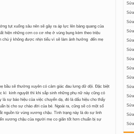
Sửa 
Sửa
Sửa
ướng tụt xuống sâu nên sẽ gây ra áp lực lên bàng quang của
Sửa
ất hiện những cơn co cơ nhẹ ở vùng bụng kèm theo triệu
n chú ý không được nhịn tiểu vì sẽ làm ảnh hưởng đến mẹ
Sửa
Sửa
Sửa
Sửa 
Sửa 
ẹ bầu sẽ thường xuyên có cảm giác đau lưng dữ dội. Đặc biệt
Sửa 
c kì kinh nguyệt thì khi sắp sinh những phụ nữ này cũng có
Sửa 
 là sự báo hiệu của việc chuyển dạ, đó là dấu hiệu cho thấy
Sửa
n bị cho sự chào đời của bé. Ngoài ra, cũng sẽ có một số
 nguồn từ vùng xương chậu. Tình trạng này là do sự linh
Sửa
ến xương chậu của người mẹ co giãn tốt hơn chuẩn bị sự
Sửa