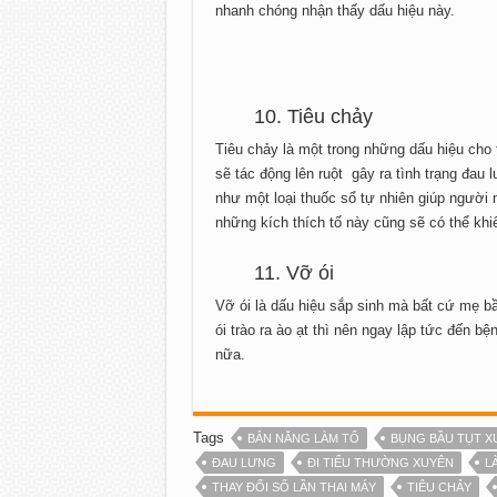
nhanh chóng nhận thấy dấu hiệu này.
10. Tiêu chảy
Tiêu chảy là một trong những dấu hiệu cho t
sẽ tác động lên ruột gây ra tình trạng đau
như một loại thuốc sổ tự nhiên giúp người 
những kích thích tố này cũng sẽ có thể k
11. Vỡ ói
Vỡ ói là dấu hiệu sắp sinh mà bất cứ mẹ b
ói trào ra ào ạt thì nên ngay lập tức đến bệ
nữa.
Tags
BẢN NĂNG LÀM TỔ
BỤNG BẦU TỤT 
ĐAU LƯNG
ĐI TIỂU THƯỜNG XUYÊN
L
THAY ĐỔI SỐ LẦN THAI MÁY
TIÊU CHẢY