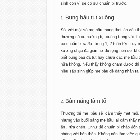
sinh con vì sẽ có sự chuẩn bị trước.
Bụng bầu tụt xuống
Đối với một số mẹ bầu mang thai lần đầu th
thường có xu hướng tụt xuống trong vài tuầ
bé chuẩn bị ra đời trong 1, 2 tuần tới. Tuy
xương chậu đã giãn nở đủ rộng nên sẽ khó
biết bụng bầu đã tụt hay chưa các mẹ bầu
nữa không. Nếu thấy không chạm được thì đ
hiệu sắp sinh giúp mẹ bầu dễ dàng nhận ra
Bản năng làm tổ
Thường thì mẹ bầu sẽ cảm thấy mệt mỏi, u
nhưng vào buổi sáng mẹ bầu lại cảm thấy m
ăn , rửa chén….như để chuẩn bị chào đón s
nhàng với bản thân. Không nên làm việc q