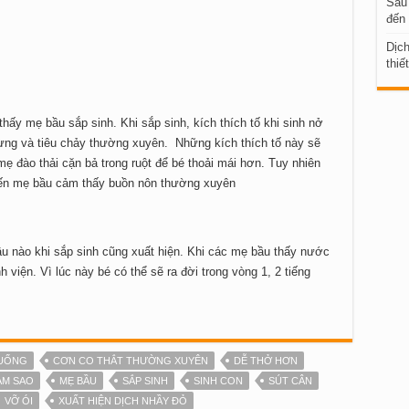
Sau 
đến 
Dịc
thiế
hấy mẹ bầu sắp sinh. Khi sắp sinh, kích thích tố khi sinh nở
 lưng và tiêu chảy thường xuyên. Những kích thích tố này sẽ
mẹ đào thải cặn bả trong ruột để bé thoải mái hơn. Tuy nhiên
hiến mẹ bầu cảm thấy buồn nôn thường xuyên
ầu nào khi sắp sinh cũng xuất hiện. Khi các mẹ bầu thấy nước
nh viện. Vì lúc này bé có thể sẽ ra đời trong vòng 1, 2 tiếng
XUỐNG
CƠN CO THẮT THƯỜNG XUYÊN
DỄ THỞ HƠN
ÀM SAO
MẸ BẦU
SẮP SINH
SINH CON
SÚT CÂN
VỠ ÓI
XUẤT HIỆN DỊCH NHẦY ĐỎ