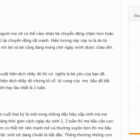
Re
36 người mẹ sẽ có thể cảm nhận bé chuyển động chậm hơn hoặc
ó lại chuyển động rất mạnh. Hiện tượng này xảy ra là do tử
o với bé và bé cũng đang mong chờ ngày mình được chào đời.
uất hiện dịch nhầy đỏ thì có nghĩa là bé yêu của bạn đã
t hiện dịch nhầy đỏ chứng tỏ cổ tử cung của mẹ bầu đã bắt
i hay lâu nhất là 1 tuần.
n cuối thai kỳ là một trong những dấu hiệu sắp sinh mà mẹ
ảng thời gian cách ngày dự sinh 1, 2 tuần thì mẹ bầu cần cực
cơn co thắt trở nên mạnh mẽ và thường xuyên hơn thì mẹ bầu
việc sinh nở đang chuẩn bị bắt đầu. Thông thường những cơn