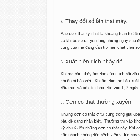
Thay đổi số lần thai máy.
Vào cuối thai kỳ nhất là khoảng tuần tứ 
có khi bé sẽ rất yên lặng nhưng ngay sau đ
cung của mẹ đang dần trở nên chật chội s
Xuất hiện dịch nhầy đỏ.
Khi mẹ bầu thấy âm đạo của mình bắt đầu x
chuẩn bị hào đời . Khi âm đạo mẹ bầu xuấ
đầu mở và bé sẽ chào đời vào 1, 2 ngày tớ
Cơn co thắt thường xuyên
Những cơn co thắt ở tử cung trong giai đoạ
bầu dễ dàng nhận biết. Thường thì vào kho
kỳ chú ý đến những cơn co thắt này. Khi 
cần nhanh chóng đến bệnh viện vì lúc này 