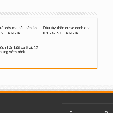
 trái cây mẹ bầu nên ăn
Dâu tây thần dược dành cho
ng mang thai
mẹ bầu khi mang thai
ệu nhận biết có thai: 12
 chứng sớm nhất
M
T
W