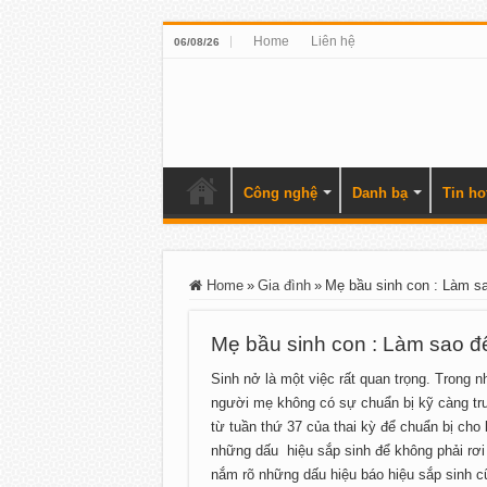
Home
Liên hệ
06/08/26
Công nghệ
Danh bạ
Tin ho
Home
»
Gia đình
»
Mẹ bầu sinh con : Làm sao
Mẹ bầu sinh con : Làm sao để
Sinh nở là một việc rất quan trọng. Trong 
người mẹ không có sự chuẩn bị kỹ càng trư
từ tuần thứ 37 của thai kỳ để chuẩn bị cho
những dấu hiệu sắp sinh để không phải rơi
nắm rõ những dấu hiệu báo hiệu sắp sinh c