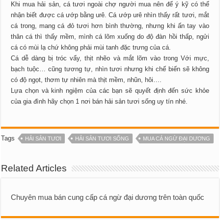
Khi mua hải sản, cá tươi ngoài chợ người mua nên để ý kỹ có thể
nhận biết được cá ướp bằng urê. Cá ướp urê nhìn thấy rất tươi, mắt
cá trong, mang cá đỏ tươi hơn bình thường, nhưng khi ấn tay vào
thân cá thì thấy mềm, mình cá lõm xuống do độ đàn hồi thấp, ngửi
cá có mùi lạ chứ không phải mùi tanh đặc trưng của cá.
Cá dễ dàng bị tróc vẩy, thịt nhẽo và mắt lõm vào trong Với mực,
bạch tuộc… cũng tương tự, nhìn tươi nhưng khi chế biến sẽ không
có độ ngọt, thơm tự nhiên mà thịt mềm, nhũn, hôi….
Lựa chọn và kinh ngiệm của các bạn sẽ quyết định đến sức khỏe
của gia đình hãy chọn 1 nơi bán hải sản tươi sống uy tín nhé.
Tags
HẢI SẢN TƯƠI
HẢI SẢN TƯƠI SỐNG
MUA CÁ NGỪ ĐẠI DƯƠNG
Related Articles
Chuyên mua bán cung cấp cá ngừ đại dương trên toàn quốc