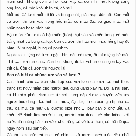
niêm dịch, không có mùi hôi. Còn vây cá ươn thì mờ, không sáng
óng ánh, dễ tróc khỏi thân cá, có mùi.
Mắt cá: Cá tươi mắt sẽ lồi và trong suốt, giác mạc đàn hồi. Còn mắt
cá ươn thì lõm vào trong hốc mắt, có màu đục và giác mạc mắt
nhăn nheo hoặc rách nát.
Hậu môn: Cá tươi có hậu môn (trôn) thụt sâu vào bên trong, có màu
trắng nhạt và bụng cá lép. Còn cá ươn thì hậu môn màu hồng hay đỏ
bầm, lòi ra ngoài, bụng cá phình to.
Ngoài ra, miệng cá tươi ngậm kín, còn cá ươn, ôi thì miệng hé mở.
Thịt cá tươi rắn chắc, đàn hồi, không để lại vết ấn của ngón tay vào
thịt cá. Còn cá ươn thì ngược lại.
Bạn có biết cá nhúng ure vào sẽ tươi ?
Các thành phố xa biển khó tiếp xúc với luồn cá tươi, có một thực
trạng rất nguy hiểm cho người tiêu dùng đang xảy ra. Đó là hải sản,
cá bị ướp phân đạm ure từ nơi cung cấp được chuyển đến tay
người tiêu dùng. Hầu hết cá , mực, đặc biệt là cá biển giá trị như cá
thu, cá mú, cá ngừ đại dương size nhỏ,… bày bán ở chợ đều đã
chết, để đánh lừa người mua, người bán dùng urê pha loãng với
nước đá nhúng hải sản vào, cho trông có vẻ tươi hơn, có thể để qua
ngày hôm sau bán tiếp.
Cá thu, cá ngừ, cá nục, cá chim… và mực, bạch tuộc đều phải