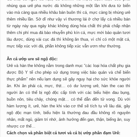
nhúng qua urê pha nước đá không những một lần khi đưa từ biển
vào mà càng qua nhiều khâu bán buôn thì cá, mực càng bị nhúng urê
thêm nhiều lần. Sở dĩ như vậy vì thương lái ở chợ lấy cá nhiều bán
từ ngày này qua ngày khác không dùng hóa chất thì phải chấp nhận
thêm chi phí mua đá bào nhuyễn phủ kín cá, mực mới bảo quản tươi
lâu được, dùng vài cục đá thì không ăn thua, vì chỉ có một mặt cá,
mực tiếp xúc với đá, phần không tiếp xúc vẫn ươn như thường.
Ăn cá ướp ure sẽ ngộ độc:
Urê và hàn the không nằm trong danh mục “các loại hóa chất phụ gia
được Bộ Y tế cho phép sử dụng trong việc bảo quản và chế biến
thực phẩm” nên nếu lạm dụng sẽ gây nguy hại cho sức khỏe người
ăn. Khi ăn phải cá, mực, thịt… có dư lượng urê, hàn the cao thì
người ăn có thể bị ngộ độc cấp tính với các biểu hiện đau bụng,
buồn nôn, tiêu chảy, chóng mặt… có thể dẫn đến tử vong. Dù với
hàm lượng ít, urê, hàn the khi vào cơ thể sẽ tích tụ về lâu dài, gây
ngộ độc mạn tính, biểu hiện là thường đau đầu không rõ nguyên
nhân, mất ngủ, giảm trí nhớ, ảnh hưởng đến gan, thận, biếng ăn, suy
nhược cơ thể…
Cách chọn và phân biệt cá tươi và cá bị ướp phân đạm Urê: