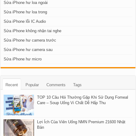
Sửa iPhone hư loa ngoài
Sửa iPhone hư loa trong
Sửa iPhone lỗi IC Audio
Sửa iPhone không nhận tai nghe
Sửa iPhone hư camera trước
Sửa iPhone hư camera sau
Sửa iPhone hư micro
Recent
Popular
Comments
Tags
TOP 10 Câu Hỏi Thường Gặp Khi Sử Dụng Fomeal
Care – Soup Uống Vi Chất Dễ Hấp Thu
Lợi Ích Của Viên Uống NMN Premium 21600 Nhật
Bản