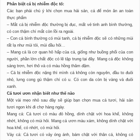
Phân biệt cá bị nhiễm độc tố:
Các bạn phải chú ý khi chọn mua hải sản, cá để món ăn an toàn
thực phẩm
– Mắt cá bị nhiễm độc thường bị đục, mất vẻ tinh anh bình thường,
có con thậm chí mắt còn lồi ra ngoài.
– Con cá bình thường có mùi tanh, cá bị nhiễm độc sẽ có những mùi
rất lạ như mùi tỏi, mùi dầu hôi…
– Mang cá là cơ quan hô hấp của cá, giống như buồng phổi của con
người, phần lớn chất độc có lẽ tập trung tại đây. Mang cá độc không
sáng trơn, hơi thô và có màu hồng thâm đậm.
– Cá bị nhiễm độc nặng thì mình cá không còn nguyên, đầu to đuôi
nhỏ, lưng cong gù thậm chí có u. Có con da còn bị vàng và đuôi
xanh.
Cá tươi ươn nhận biết như thế nào
Một vài mẹo nhỏ sau đây sẽ giúp bạn chọn mua cá tươi, hải sản
tươi ngon khi đi chợ hàng ngày.
Mang cá: Cá tươi có màu đỏ hồng, dính chặt với hoa khế, không
nhớt, không có mùi hôi. Mang cá ươn màu xám, không dính chặt với
hoa khế, có nhớt, có mùi hôi.
Vảy cá: Cá tươi có vảy óng ánh, bám chặt với thân cá, không có