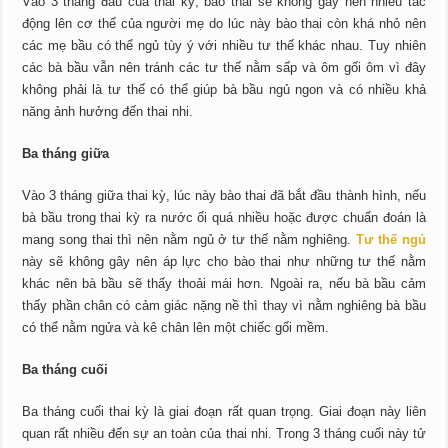
Vào 3 tháng đầu của thai kỳ, bào thai sẽ không gây nên nhiều tác
động lên cơ thể của người mẹ do lúc này bào thai còn khá nhỏ nên
các mẹ bầu có thể ngủ tùy ý với nhiều tư thế khác nhau. Tuy nhiên
các bà bầu vẫn nên tránh các tư thế nằm sấp và ôm gối ôm vì đây
không phải là tư thế có thể giúp bà bầu ngủ ngon và có nhiều khả
năng ảnh hưởng đến thai nhi.
Ba tháng giữa
Vào 3 tháng giữa thai kỳ, lúc này bào thai đã bắt đầu thành hình, nếu
bà bầu trong thai kỳ ra nước ối quá nhiều hoặc được chuẩn đoán là
mang song thai thì nên nằm ngủ ở tư thế nằm nghiêng.
Tư thế ngủ
này sẽ không gây nên áp lực cho bào thai như những tư thế nằm
khác nên bà bầu sẽ thấy thoải mái hơn. Ngoài ra, nếu bà bầu cảm
thấy phần chân có cảm giác nặng nề thì thay vì nằm nghiêng bà bầu
có thể nằm ngửa và kê chân lên một chiếc gối mềm.
Ba tháng cuối
Ba tháng cuối thai kỳ là giai đoạn rất quan trọng. Giai đoạn này liên
quan rất nhiều đến sự an toàn của thai nhi. Trong 3 tháng cuối này tử