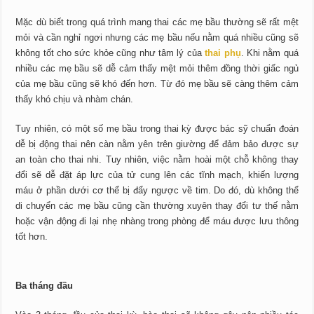
Mặc dù biết trong quá trình mang thai các mẹ bầu thường sẽ rất mệt
mỏi và cần nghỉ ngơi nhưng các mẹ bầu nếu nằm quá nhiều cũng sẽ
không tốt cho sức khỏe cũng như tâm lý của
thai phụ
. Khi nằm quá
nhiều các mẹ bầu sẽ dễ cảm thấy mệt mỏi thêm đồng thời giấc ngủ
của mẹ bầu cũng sẽ khó đến hơn. Từ đó mẹ bầu sẽ càng thêm cảm
thấy khó chịu và nhàm chán.
Tuy nhiên, có một số mẹ bầu trong thai kỳ được bác sỹ chuẩn đoán
dễ bị động thai nên càn nằm yên trên giường để đảm bảo được sự
an toàn cho thai nhi. Tuy nhiên, việc nằm hoài một chỗ không thay
đổi sẽ dễ đặt áp lực của tử cung lên các tĩnh mạch, khiến lượng
máu ở phần dưới cơ thể bị đẩy ngược về tim. Do đó, dù không thể
di chuyển các mẹ bầu cũng cần thường xuyên thay đổi tư thế nằm
hoặc vận động đi lại nhẹ nhàng trong phòng để máu được lưu thông
tốt hơn.
Ba tháng đầu