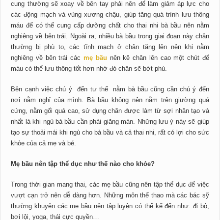
cung thường sẽ xoay về bên tay phải nên để làm giảm áp lực cho
các động mạch và vùng xương chậu, giúp tăng quá trình lưu thông
máu để có thể cung cấp dưỡng chất cho thai nhi bà bầu nên nằm
nghiêng về bên trái. Ngoài ra, nhiều bà bầu trong giai đoạn này chân
thường bị phù to, các tĩnh mạch ở chân tăng lên nên khi nằm
nghiêng về bên trái các
mẹ bầu
nên kê chân lên cao một chút để
máu có thể lưu thông tốt hơn nhờ đó chân sẽ bớt phù.
Bên cạnh việc chú ý đến tư thế nằm bà bầu cũng cần chú ý đến
nơi nằm nghỉ của mình. Bà bầu không nên nằm trên giường quá
cứng, nằm gối quá cao, sử dụng chăn được làm từ sợi nhân tạo và
nhất là khi ngủ bà bầu cần phải giăng màn. Những lưu ý này sẽ giúp
tạo sự thoải mái khi ngủ cho bà bầu và cả thai nhi, rất có lợi cho sức
khỏe của cả mẹ và bé.
Mẹ bầu nên tập thể dục như thế nào cho khỏe?
Trong thời gian mang thai, các mẹ bầu cũng nên tập thể dục để việc
vượt cạn trở nên dễ dàng hơn. Những môn thể thao mà các bác sỹ
thường khuyên các mẹ bầu nên tập luyện có thể kể đến như: đi bộ,
bơi lội, yoga, thái cực quyền…