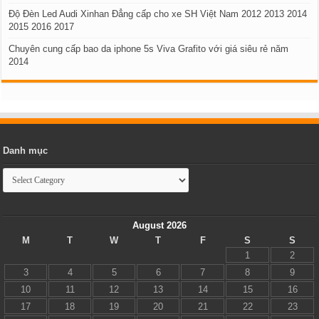
Độ Đèn Led Audi Xinhan Đẳng cấp cho xe SH Việt Nam 2012 2013 2014
2015 2016 2017
Chuyên cung cấp bao da iphone 5s Viva Grafito với giá siêu rẻ năm
2014
Danh mục
Danh
mục
August 2026
M
T
W
T
F
S
S
1
2
3
4
5
6
7
8
9
10
11
12
13
14
15
16
17
18
19
20
21
22
23