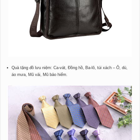
Quà tặng đồ lưu niệm: Ca-vát, Đồng hồ, Ba-lô, túi xách – Ô, dù,
áo mưa, Mũ vải, Mũ bảo hiểm.