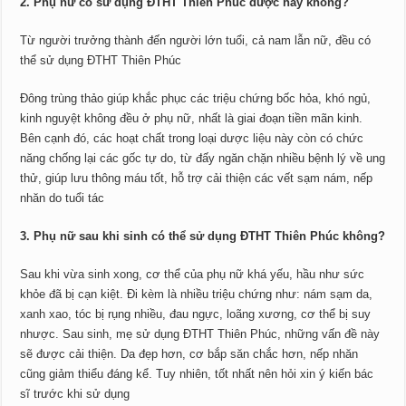
2. Phụ nữ có sử dụng ĐTHT Thiên Phúc được hay không?
Từ người trưởng thành đến người lớn tuổi, cả nam lẫn nữ, đều có
thể sử dụng ĐTHT Thiên Phúc
Đông trùng thảo giúp khắc phục các triệu chứng bốc hỏa, khó ngủ,
kinh nguyệt không đều ở phụ nữ, nhất là giai đoạn tiền mãn kinh.
Bên cạnh đó, các hoạt chất trong loại dược liệu này còn có chức
năng chống lại các gốc tự do, từ đấy ngăn chặn nhiều bệnh lý về ung
thử, giúp lưu thông máu tốt, hỗ trợ cải thiện các vết sạm nám, nếp
nhăn do tuổi tác
3. Phụ nữ sau khi sinh có thể sử dụng ĐTHT Thiên Phúc không?
Sau khi vừa sinh xong, cơ thể của phụ nữ khá yếu, hầu như sức
khỏe đã bị cạn kiệt. Đi kèm là nhiều triệu chứng như: nám sạm da,
xanh xao, tóc bị rụng nhiều, đau ngực, loãng xương, cơ thể bị suy
nhược. Sau sinh, mẹ sử dụng ĐTHT Thiên Phúc, những vấn đề này
sẽ được cải thiện. Da đẹp hơn, cơ bắp săn chắc hơn, nếp nhăn
cũng giảm thiểu đáng kể. Tuy nhiên, tốt nhất nên hỏi xin ý kiến bác
sĩ trước khi sử dụng