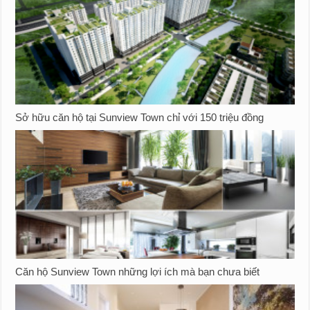
Sở hữu căn hộ tại Sunview Town chỉ với 150 triệu đồng
Căn hộ Sunview Town những lợi ích mà bạn chưa biết