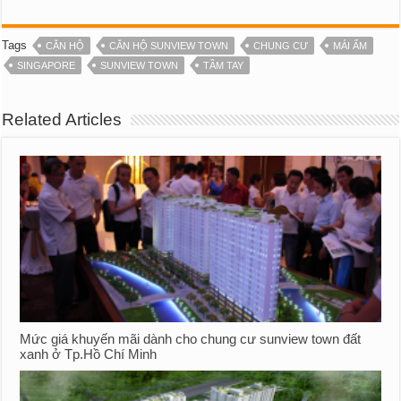
Tags
CĂN HỘ
CĂN HỘ SUNVIEW TOWN
CHUNG CƯ
MÁI ẤM
SINGAPORE
SUNVIEW TOWN
TẦM TAY
Related Articles
Mức giá khuyến mãi dành cho chung cư sunview town đất
xanh ở Tp.Hồ Chí Minh