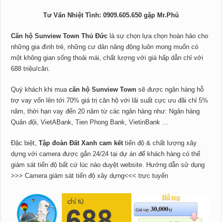
Tư Vấn Nhiệt Tình: 0909.605.650 gặp Mr.Phú
Căn hộ Sunview Town Thủ Đức
là sự chọn lựa chọn hoàn hảo cho
những gia đình trẻ, những cư dân năng động luôn mong muốn có
một không gian sống thoải mái, chất lượng với giá hấp dẫn chỉ với
688 triệu/căn.
Quý khách khi mua
căn hộ Sunview Town
sẽ được ngân hàng hỗ
trợ vay vốn lên tới 70% giá trị căn hộ với lãi suất cực ưu đãi chỉ 5%
năm, thời hạn vay đến 20 năm từ các ngân hàng như: Ngân hàng
Quân đội, VietABank, Tien Phong Bank, VietinBank …
Đặc biệt,
Tập đoàn Đất Xanh cam kết
tiến độ & chất lượng xây
dựng với camera được gắn 24/24 tại dự án để khách hàng có thể
giám sát tiến độ bất cứ lúc nào duyệt website. Hướng dẫn sử dụng
>>> Camera giám sát tiến độ xây dựng<<< trực tuyến