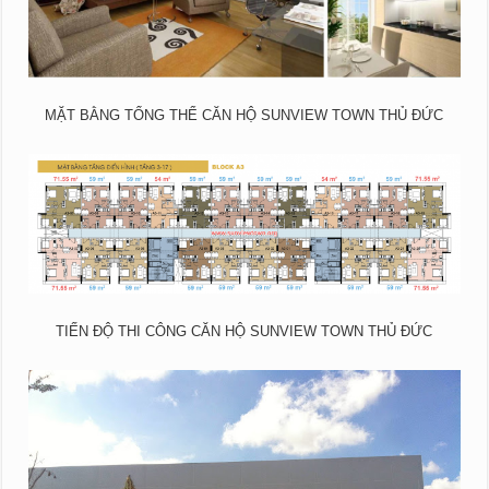
MẶT BẰNG TỔNG THỂ CĂN HỘ SUNVIEW TOWN THỦ ĐỨC
TIẾN ĐỘ THI CÔNG CĂN HỘ SUNVIEW TOWN THỦ ĐỨC