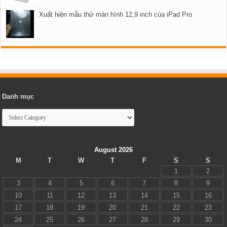
Xuất hiện mẫu thử màn hình 12,9 inch của iPad Pro
Danh mục
Danh
mục
August 2026
M
T
W
T
F
S
S
1
2
3
4
5
6
7
8
9
10
11
12
13
14
15
16
17
18
19
20
21
22
23
24
25
26
27
28
29
30