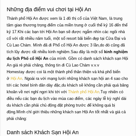
Những địa điểm vui chơi tại Hội An
Thành phố Hội An được xem là 1 đô thị cổ của Việt Nam, là trung
tâm giao thương trọng điểm của miền trung ở cuối thế kỷ 16 đến thế
kỷ 17.Khi các bạn tới Hội An bạn sẽ được ngắm nhìn các ngôi nhà
cổ với rất nhiều năm tuổi, một số resort bãi biển đẹp tại Cửa Đại và
Cù Lao Chàm. Mình đã đi Phố cổ Hội An được 3 lần,do đó cũng đã
tích lũy được rất nhiều kinh nghiệm.Sau đây là một số
k
inh nghiệm
du lịch
Phố cổ Hội An
của mình. Gồm có danh sách khách sạn Hội
An giá rẻ phải chăng, thông tin đi Cù Lao Chàm v.v.v
Homestay được coi là một thành phố thân thiện và khá phổ biến
ở
Hội An
. Ngoài ra với mạng lưới những khách sạn hội an 4 sao cho
tới các hotel bình dân dày đặc,du khách sẽ không cần phải quá băng
khoăn về nơi nghỉ ngơi khi tới với
Thành phố Hội An
.Tuy nhiên có
điều nếu các bạn du lịch vào mùa cao điểm, các ngày lễ kỳ nghỉ dài
du khách cần phải chủ động đặt phòng trước để không quá bị
động.Mình chỉ giới thiệu những khách sạn Hội An tốt nhất và giá cả
phải chăng:
Danh sách Khách Sạn Hội An